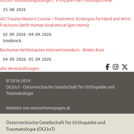
ÖGOuT Ausbildungslounge | "Prinzipien der Osteosynthese"
25. 08. 2026
AO Trauma Masters Course—Treatment Strategies for Hand and Wrist
Fractures (With Human Anatomical Specimens)
02. 09. 2026 - 04. 09. 2026
Innsbruck
Bochumer Wirbelsäulen Interventionskurs - BoWis-Kurs
04. 09. 2026 - 05. 09. 2026
alle Veranstaltungen
© 2016-2019
ÖGOuT - Österreichische Gesellschaft für Orthopädie und
Traumatologie
Website von
wienerhomepages.at
Österreichische Gesellschaft für Orthopädie und
Traumatologie (ÖGOuT)