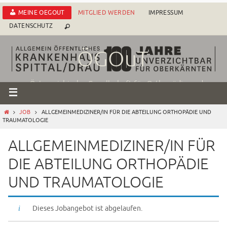
Zum
MEINE OEGOUT
MITGLIED WERDEN
IMPRESSUM
Inhalt
DATENSCHUTZ
springen
ÖGOuT
Österreichische Gesellschaft für Orthopädie und
Traumatologie
START
JOB
ALLGEMEINMEDIZINER/IN FÜR DIE ABTEILUNG ORTHOPÄDIE UND
TRAUMATOLOGIE
ALLGEMEINMEDIZINER/IN FÜR
DIE ABTEILUNG ORTHOPÄDIE
UND TRAUMATOLOGIE
Dieses Jobangebot ist abgelaufen.