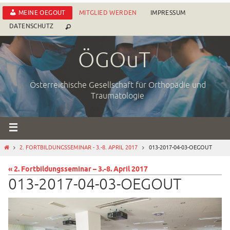
Zum
MEINE OEGOUT
MITGLIED WERDEN
IMPRESSUM
Inhalt
DATENSCHUTZ
springen
ÖGOuT
Österreichische Gesellschaft für Orthopädie und
Traumatologie
START
2. FORTBILDUNGSSEMINAR - 3.-8. APRIL 2017
013-2017-04-03-OEGOUT
« 2. Fortbildungsseminar – 3.-8. April 2017
013-2017-04-03-OEGOUT