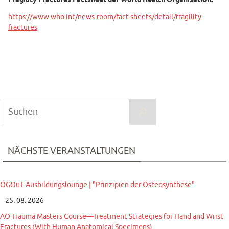
Fragility Fractures Factsheet der World Health Organisation:
https://www.who.int/news-room/fact-sheets/detail/fragility-
fractures
Suchen
Suchen
nach:
NÄCHSTE VERANSTALTUNGEN
ÖGOuT Ausbildungslounge | "Prinzipien der Osteosynthese"
25. 08. 2026
AO Trauma Masters Course—Treatment Strategies for Hand and Wrist
Fractures (With Human Anatomical Specimens)