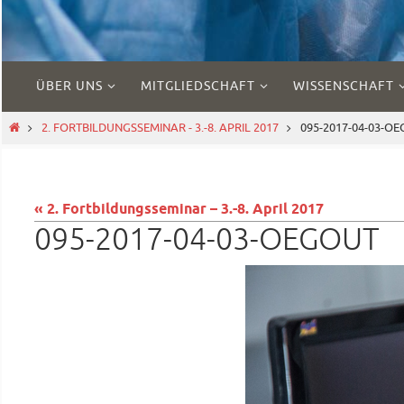
Zum
ÜBER UNS
MITGLIEDSCHAFT
WISSENSCHAFT
Inhalt
springen
START
2. FORTBILDUNGSSEMINAR - 3.-8. APRIL 2017
095-2017-04-03-O
« 2. Fortbildungsseminar – 3.-8. April 2017
095-2017-04-03-OEGOUT