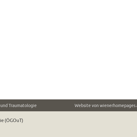
e und Traumatologie
Website von
wienerhomepages.
gie (ÖGOuT)