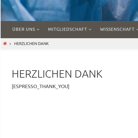
Zum
ÜBER UNS
MITGLIEDSCHAFT
WISSENSCHAFT
Inhalt
springen
START
HERZLICHEN DANK
HERZLICHEN DANK
[ESPRESSO_THANK_YOU]