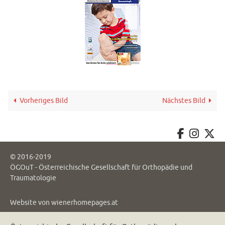
Vorheriges Bild
Nächstes Bild
© 2016-2019
ÖGOuT - Österreichische Gesellschaft für Orthopädie und
Traumatologie
Website von
wienerhomepages.at