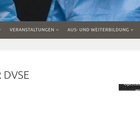
VERANSTALTUNGEN
AUS- UND WEITERBILDUNG
Mit 
Laden
Kar
akzept
Sie d
Datensc
R DVSE
rklärun
OpenSt
ap
Founda
Mehr er
Kar
lad