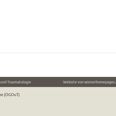
e und Traumatologie
Website von
wienerhomepages.
gie (ÖGOuT)