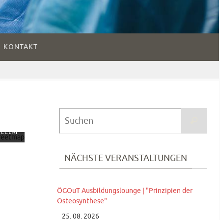
KONTAKT
dem
 der
te
ieren
ie
hutze
Suc
Suchen
g von
nach
reetM
tion.
NÄCHSTE VERANSTALTUNGEN
fahren
te
ÖGOuT Ausbildungslounge | "Prinzipien der
en
Osteosynthese"
25. 08. 2026