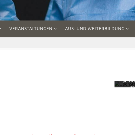
VERANSTALTUNGEN
AUS- UND WEITERBILDUNG
Mit 
Laden
Kar
akzept
Sie d
Datensc
rklärun
OpenSt
ap
Founda
Mehr er
Kar
lad