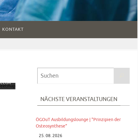
KONTAKT
dem
 der
te
ieren
ie
hutze
Suc
Suchen
g von
nach
reetM
tion.
NÄCHSTE VERANSTALTUNGEN
fahren
te
ÖGOuT Ausbildungslounge | "Prinzipien der
en
Osteosynthese"
25. 08. 2026