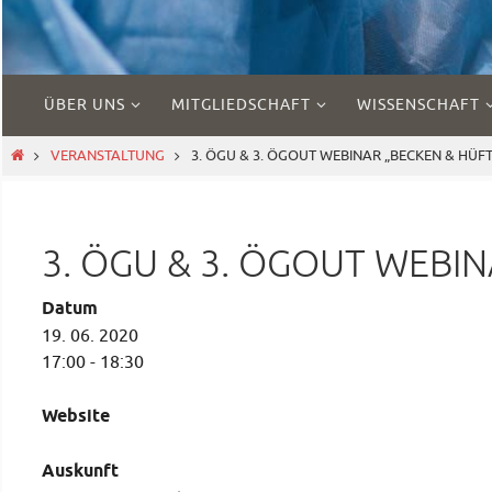
Zum
ÜBER UNS
MITGLIEDSCHAFT
WISSENSCHAFT
Inhalt
springen
START
VERANSTALTUNG
3. ÖGU & 3. ÖGOUT WEBINAR „BECKEN & HÜFTE 
3. ÖGU & 3. ÖGOUT WEBINA
Datum
19. 06. 2020
17:00 - 18:30
Website
Auskunft