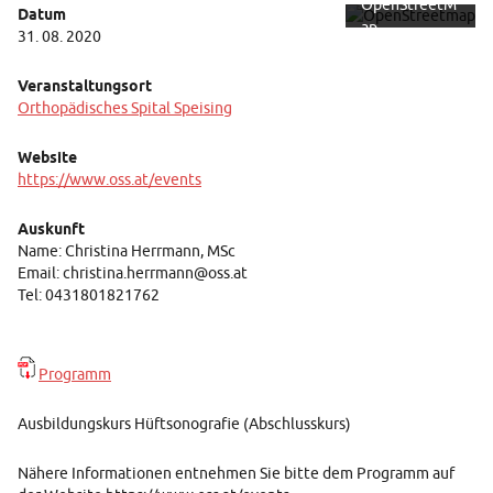
OpenStreetM
Datum
ap
31. 08. 2020
Foundation.
Mehr erfahren
Veranstaltungsort
Orthopädisches Spital Speising
Karte
laden
Website
https://www.oss.at/events
Auskunft
Name: Christina Herrmann, MSc
Email: christina.herrmann@oss.at
Tel: 0431801821762
Programm
Ausbildungskurs Hüftsonografie (Abschlusskurs)
Nähere Informationen entnehmen Sie bitte dem Programm auf