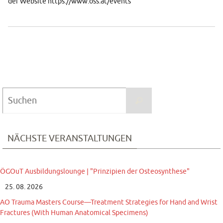
der Website https://www.oss.at/events
Suchen
Suchen
nach:
NÄCHSTE VERANSTALTUNGEN
ÖGOuT Ausbildungslounge | "Prinzipien der Osteosynthese"
25. 08. 2026
AO Trauma Masters Course—Treatment Strategies for Hand and Wrist
Fractures (With Human Anatomical Specimens)