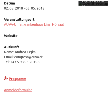
OpenStreetM
Datum
ap
02. 05. 2018 - 03. 05. 2018
Foundation.
Mehr erfahren
Veranstaltungsort
AUVA-Unfallkrankenhaus Linz, Hörsaal
Karte
laden
Website
Auskunft
Name: Andrea Cejka
Email: congress@auva.at
Tel: +43 5 93 93-20196
Programm
Anmeldeformular