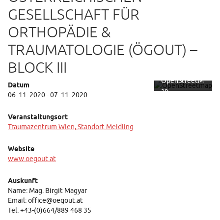
Mit dem
GESELLSCHAFT FÜR
Laden der
ORTHOPÄDIE &
Karte
akzeptieren
TRAUMATOLOGIE (ÖGOUT) –
Sie die
Datenschutze
BLOCK III
rklärung von
OpenStreetM
Datum
ap
06. 11. 2020 - 07. 11. 2020
Foundation.
Mehr erfahren
Veranstaltungsort
Traumazentrum Wien, Standort Meidling
Karte
laden
Website
www.oegout.at
Auskunft
Name: Mag. Birgit Magyar
Email: office@oegout.at
Tel: +43-(0)664/889 468 35