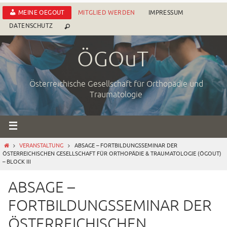
Zum
MEINE OEGOUT
MITGLIED WERDEN
IMPRESSUM
Inhalt
DATENSCHUTZ
springen
ÖGOuT
Österreichische Gesellschaft für Orthopädie und
Traumatologie
START
VERANSTALTUNG
ABSAGE – FORTBILDUNGSSEMINAR DER
ÖSTERREICHISCHEN GESELLSCHAFT FÜR ORTHOPÄDIE & TRAUMATOLOGIE (ÖGOUT)
– BLOCK III
ABSAGE –
FORTBILDUNGSSEMINAR DER
ÖSTERREICHISCHEN