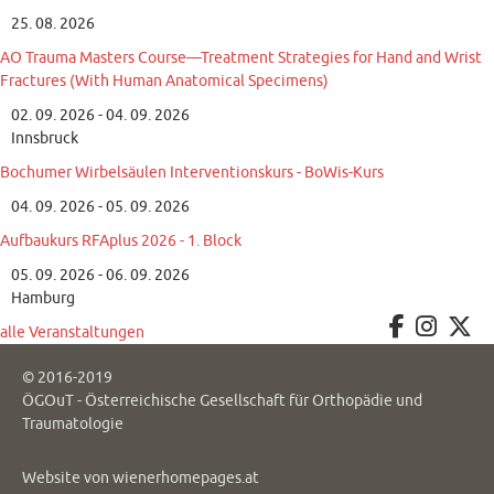
25. 08. 2026
AO Trauma Masters Course—Treatment Strategies for Hand and Wrist
Fractures (With Human Anatomical Specimens)
02. 09. 2026 - 04. 09. 2026
Innsbruck
Bochumer Wirbelsäulen Interventionskurs - BoWis-Kurs
04. 09. 2026 - 05. 09. 2026
Aufbaukurs RFAplus 2026 - 1. Block
05. 09. 2026 - 06. 09. 2026
Hamburg
alle Veranstaltungen
© 2016-2019
ÖGOuT - Österreichische Gesellschaft für Orthopädie und
Traumatologie
Website von
wienerhomepages.at