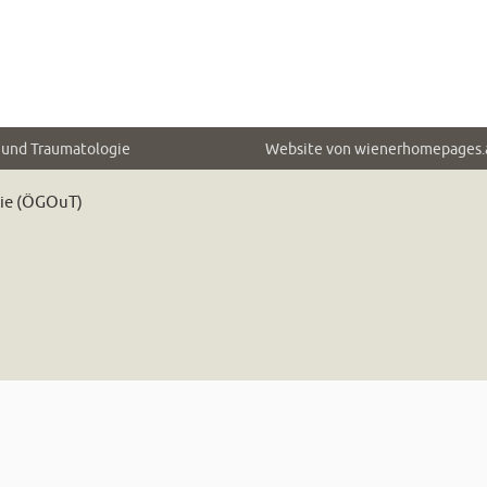
e und Traumatologie
Website von
wienerhomepages.
gie (ÖGOuT)