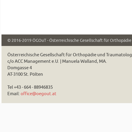
© 2016-2019
ÖGOuT - Österreichische Gesellschaft für Orthopädi
Österreichische Gesellschaft für Orthopädie und Traumatolo
c/o ACC Management e.U. | Manuela Walland, MA.
Domgasse 4
AT-3100 St. Pölten
Tel +43 - 664 - 88946835
Email:
office@oegout.at