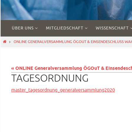
Zum
ÜBER UNS
MITGLIEDSCHAFT
WISSENSCHAFT
Inhalt
springen
START
ONLINE GENERALVERSAMMLUNG ÖGOUT & EINSENDESCHLUSS WAH
« ONLINE Generalversammlung ÖGOuT & Einsendeschl
TAGESORDNUNG
master_tagesordnung_generalversammlung2020