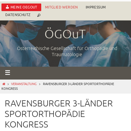
Zum
MEINE OEGOUT
MITGLIED WERDEN
IMPRESSUM
Inhalt
DATENSCHUTZ
springen
ÖGOuT
Österreichische Gesellschaft für Orthopädie und
Traumatologie
START
VERANSTALTUNG
RAVENSBURGER 3-LÄNDER SPORTORTHOPÄDIE
KONGRESS
RAVENSBURGER 3-LÄNDER
SPORTORTHOPÄDIE
KONGRESS