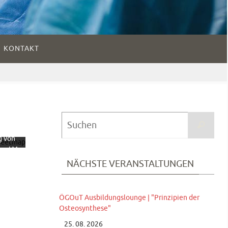
KONTAKT
dem
 der
te
ieren
Suc
ie
Suchen
nach
hutze
g von
reetM
NÄCHSTE VERANSTALTUNGEN
tion.
fahren
te
ÖGOuT Ausbildungslounge | "Prinzipien der
en
Osteosynthese"
25. 08. 2026