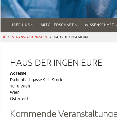
Zum
ÜBER UNS
MITGLIEDSCHAFT
WISSENSCHAFT
Inhalt
springen
START
VERANSTALTUNGSORT
HAUS DER INGENIEURE
HAUS DER INGENIEURE
Adresse
Eschenbachgasse 9, 1. Stock
1010 Wien
Wien
Österreich
Kommende Veranstaltung