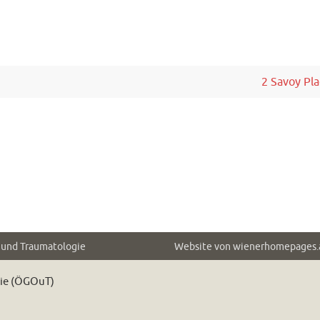
2 Savoy Pl
e und Traumatologie
Website von
wienerhomepages.
gie (ÖGOuT)