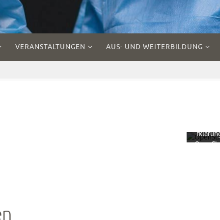
VERANSTALTUNGEN
AUS- UND WEITERBILDUNG
Mit 
Laden
Kar
akzept
Sie d
Datensc
rklärun
OpenSt
ap
Founda
Mehr er
Kar
lad
en