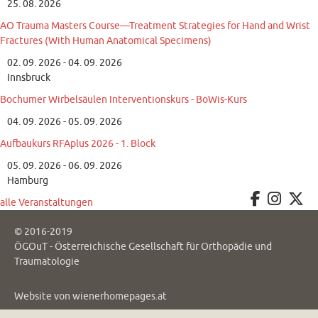
25. 08. 2026
AO Trauma Masters Course—Treatment Strategies for Hand and Wrist
Fractures (With Human Anatomical Specimens)
02. 09. 2026 - 04. 09. 2026
Innsbruck
Bochumer Wirbelsäulen Interventionskurs - BoWis-Kurs
04. 09. 2026 - 05. 09. 2026
Aufbaukurs RFAplus 2026 - 1. Block
05. 09. 2026 - 06. 09. 2026
Hamburg
alle Veranstaltungen
© 2016-2019
ÖGOuT - Österreichische Gesellschaft für Orthopädie und
Traumatologie
Website von
wienerhomepages.at