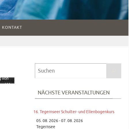
KONTAKT
dem
 der
te
ieren
Suc
ie
Suchen
nach
hutze
g von
reetM
NÄCHSTE VERANSTALTUNGEN
tion.
fahren
te
16. Tegernseer Schulter- und Ellenbogenkurs
en
05. 08. 2026 - 07. 08. 2026
Tegernsee