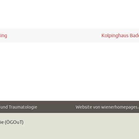
sing
Kolpinghaus Ba
e und Traumatologie
Website von
wienerhomepages.
gie (ÖGOuT)