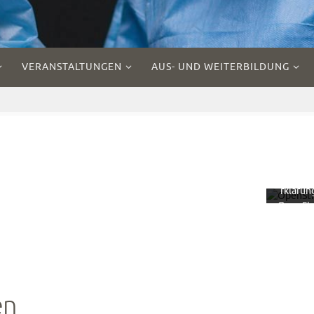
VERANSTALTUNGEN
AUS- UND WEITERBILDUNG
Mit 
Laden
Kar
akzept
Sie d
Datensc
rklärun
OpenSt
ap
Founda
Mehr er
Kar
lad
en