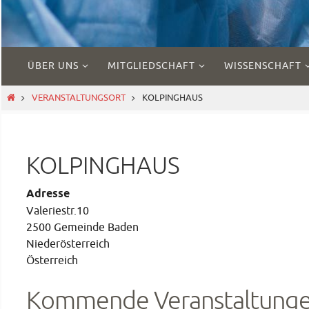
Zum
ÜBER UNS
MITGLIEDSCHAFT
WISSENSCHAFT
Inhalt
springen
START
VERANSTALTUNGSORT
KOLPINGHAUS
KOLPINGHAUS
Adresse
Valeriestr.10
2500 Gemeinde Baden
Niederösterreich
Österreich
Kommende Veranstaltung