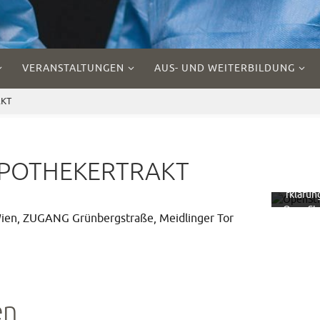
VERANSTALTUNGEN
AUS- UND WEITERBILDUNG
AKT
Mit 
Laden
Kar
akzept
POTHEKERTRAKT
Sie d
Datensc
rklärun
OpenSt
ien, ZUGANG Grünbergstraße, Meidlinger Tor
ap
Founda
Mehr er
Kar
lad
en