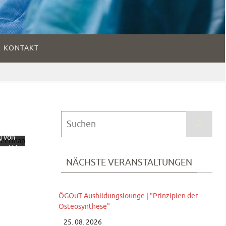
KONTAKT
dem
 der
te
ieren
Suc
ie
Suchen
nach
hutze
g von
reetM
NÄCHSTE VERANSTALTUNGEN
tion.
fahren
te
ÖGOuT Ausbildungslounge | "Prinzipien der
en
Osteosynthese"
25. 08. 2026