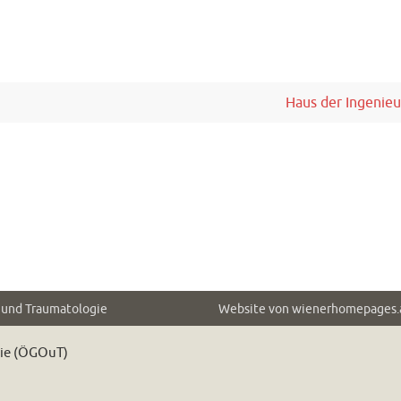
Haus der Ingenie
e und Traumatologie
Website von
wienerhomepages.
gie (ÖGOuT)