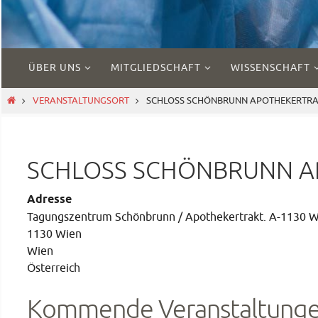
Zum
ÜBER UNS
MITGLIEDSCHAFT
WISSENSCHAFT
Inhalt
springen
START
VERANSTALTUNGSORT
SCHLOSS SCHÖNBRUNN APOTHEKERTR
SCHLOSS SCHÖNBRUNN A
Adresse
Tagungszentrum Schönbrunn / Apothekertrakt. A-1130 W
1130 Wien
Wien
Österreich
Kommende Veranstaltung