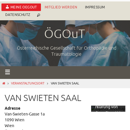
Zum
MEINE OEGOUT
MITGLIED WERDEN
IMPRESSUM
Inhalt
DATENSCHUTZ
springen
ÖGOuT
Österreichische Gesellschaft für Orthopädie und
Traumatologie
Mit dem
Laden der
Karte
START
VERANSTALTUNGSORT
VAN SWIETEN SAAL
akzeptieren
Sie die
VAN SWIETEN SAAL
Datenschutze
rklärung von
Adresse
OpenStreetM
Van-Swieten-Gasse 1a
ap
1090 Wien
Foundation.
Wien