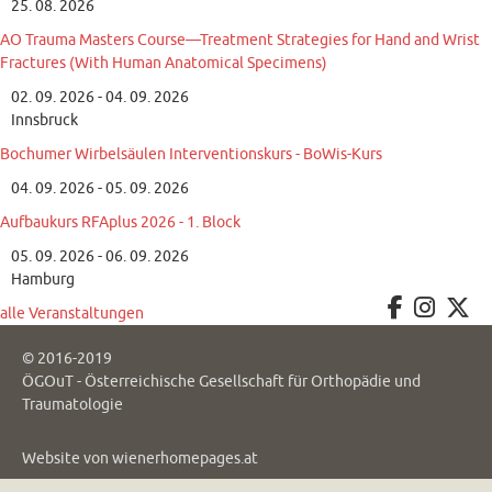
25. 08. 2026
AO Trauma Masters Course—Treatment Strategies for Hand and Wrist
Fractures (With Human Anatomical Specimens)
02. 09. 2026 - 04. 09. 2026
Innsbruck
Bochumer Wirbelsäulen Interventionskurs - BoWis-Kurs
04. 09. 2026 - 05. 09. 2026
Aufbaukurs RFAplus 2026 - 1. Block
05. 09. 2026 - 06. 09. 2026
Hamburg
alle Veranstaltungen
© 2016-2019
ÖGOuT - Österreichische Gesellschaft für Orthopädie und
Traumatologie
Website von
wienerhomepages.at