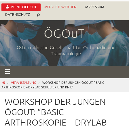
Zum
MEINE OEGOUT
MITGLIED WERDEN
IMPRESSUM
Inhalt
DATENSCHUTZ
springen
ÖGOuT
Österreichische Gesellschaft für Orthopädie und
Traumatologie
START
VERANSTALTUNG
WORKSHOP DER JUNGEN ÖGOUT: “BASIC
ARTHROSKOPIE – DRYLAB SCHULTER UND KNIE”
Mit dem
WORKSHOP DER JUNGEN
Laden der
ÖGOUT: “BASIC
Karte
akzeptieren
ARTHROSKOPIE – DRYLAB
Sie die
Datenschutze