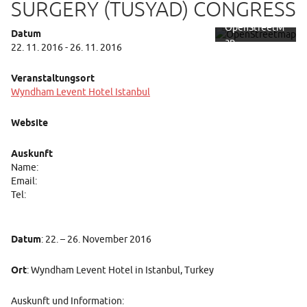
SURGERY (TUSYAD) CONGRESS
rklärung von
OpenStreetM
Datum
ap
22. 11. 2016 - 26. 11. 2016
Foundation.
Mehr erfahren
Veranstaltungsort
Wyndham Levent Hotel Istanbul
Karte
laden
Website
Auskunft
Name:
Email:
Tel:
Datum
: 22. – 26. November 2016
Ort
: Wyndham Levent Hotel in Istanbul, Turkey
Auskunft und Information: