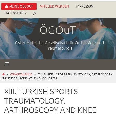
Zum
MEINE OEGOUT
MITGLIED WERDEN
IMPRESSUM
Inhalt
DATENSCHUTZ
springen
ÖGOuT
Österreichische Gesellschaft für Orthopädie und
Traumatologie
START
VERANSTALTUNG
XIII. TURKISH SPORTS TRAUMATOLOGY, ARTHROSCOPY
AND KNEE SURGERY (TUSYAD) CONGRESS
Mit dem
XIII. TURKISH SPORTS
Laden der
TRAUMATOLOGY,
Karte
akzeptieren
ARTHROSCOPY AND KNEE
Sie die
Datenschutze