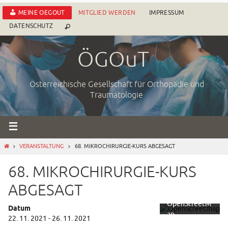
Zum
MEINE OEGOUT
MITGLIED WERDEN
IMPRESSUM
Inhalt
DATENSCHUTZ
springen
ÖGOuT
Österreichische Gesellschaft für Orthopädie und
Traumatologie
Mit dem
Laden der
START
VERANSTALTUNG
68. MIKROCHIRURGIE-KURS​ ABGESAGT
Karte
akzeptieren
68. MIKROCHIRURGIE-KURS​
Sie die
Datenschutze
ABGESAGT
rklärung von
OpenStreetM
Datum
ap
22. 11. 2021 - 26. 11. 2021
Foundation.