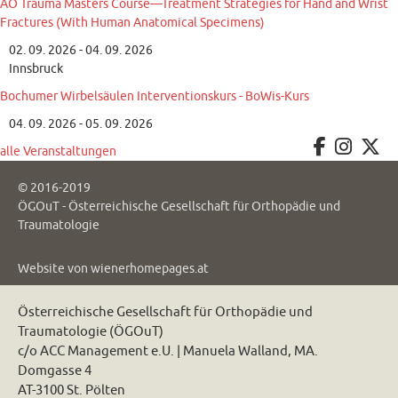
AO Trauma Masters Course—Treatment Strategies for Hand and Wrist
Fractures (With Human Anatomical Specimens)
02. 09. 2026 - 04. 09. 2026
Innsbruck
Bochumer Wirbelsäulen Interventionskurs - BoWis-Kurs
04. 09. 2026 - 05. 09. 2026
alle Veranstaltungen
© 2016-2019
ÖGOuT - Österreichische Gesellschaft für Orthopädie und
Traumatologie
Website von
wienerhomepages.at
Österreichische Gesellschaft für Orthopädie und
Traumatologie (ÖGOuT)
c/o ACC Management e.U. | Manuela Walland, MA.
Domgasse 4
AT-3100 St. Pölten