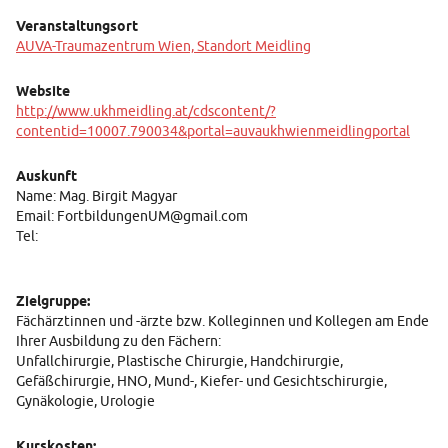
Mehr erfahren
Veranstaltungsort
AUVA-Traumazentrum Wien, Standort Meidling
Karte
laden
Website
http://www.ukhmeidling.at/cdscontent/?
contentid=10007.790034&portal=auvaukhwienmeidlingportal
Auskunft
Name: Mag. Birgit Magyar
Email: FortbildungenUM@gmail.com​​
Tel:
Zielgruppe:
Fächärztinnen und -ärzte bzw. Kolleginnen und Kollegen am Ende
Ihrer Ausbildung zu den Fächern:
Unfallchirurgie, Plastische Chirurgie, Handchirurgie,
Gefäßchirurgie, HNO, Mund-, Kiefer- und Gesichtschirurgie,
Gynäkologie, Urologie
Kurskosten: