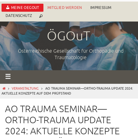
Zum
MEINE OEGOUT
MITGLIED WERDEN
IMPRESSUM
Inhalt
DATENSCHUTZ
springen
ÖGOuT
Österreichische Gesellschaft für Orthopädie und
Traumatologie
START
VERANSTALTUNG
AO TRAUMA SEMINAR—ORTHO-TRAUMA UPDATE 2024:
AKTUELLE KONZEPTE AUF DEM PRÜFSTAND
Mit dem
AO TRAUMA SEMINAR—
Laden der
ORTHO-TRAUMA UPDATE
Karte
akzeptieren
2024: AKTUELLE KONZEPTE
Sie die
Datenschutze