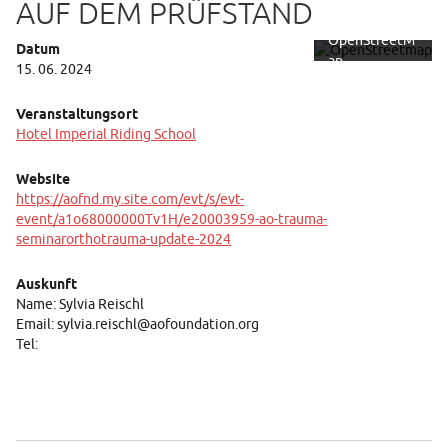
AUF DEM PRÜFSTAND
rklärung von
OpenStreetM
Datum
ap
15. 06. 2024
Foundation.
Mehr erfahren
Veranstaltungsort
Hotel Imperial Riding School
Karte
laden
Website
https://aofnd.my.site.com/evt/s/evt-
event/a1o68000000Tv1H/e20003959-ao-trauma-
seminarorthotrauma-update-2024
Auskunft
Name: Sylvia Reischl
Email: sylvia.reischl@aofoundation.org
Tel: